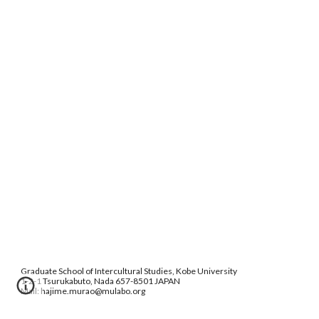
Graduate School of Intercultural Studies, Kobe University
1-2-1 Tsurukabuto, Nada 657-8501 JAPAN
Mail: hajime.murao@mulabo.org